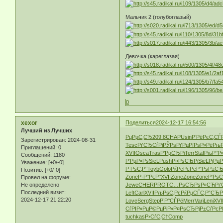
Мальчик 2 (голубоглазый)
Девочка (кареглазая)
0
xexor
Поделиться
2024-12-17 16:54:56
Лучший из Лучших
РџРµС‚СЂ
209.8
CHAP
Usin
Р’РёРєС‚
СЃ
Зарегистрирован
: 2024-08-31
Tesc
РґСЂСѓРі
РЎРѕРґРµ
РїРѕР»Рё
РњР
Приглашений:
0
XVII
Osca
Tras
Р’РµСЂРі
Terr
Staf
РњР°Р»
Сообщений:
1180
Р‘РµР»Рѕ
SieL
Push
Р¤РѕСЂРј
SieL
РјРµ
Уважение:
[+0/-0]
Р РѕС‚Р°
Toyb
Golo
РќРёРєРё
Р”РѕР±С
Позитив:
[+0/-0]
Zone
Р·Р°РєР°
XVII
Zone
Zone
Zone
Р‘Рѕ
Провел на форуме:
Не определено
Jewe
CHER
PROT
С…РѕСЂРѕ
Р»СЋР
Последний визит:
Left
Carl
XVII
РљРѕС‚Рє
РќРµСЃС‚
Р”СЂР
2024-12-17 21:22:20
Love
Serg
Step
Р’Р°СЃРё
Merr
Vari
Leni
XVI
СѓРІР»Рµ
Р©РµРіР»
Р¤РѕСЂРј
Р±СѓРєР
tuchkas
Р›СѓС‚С†
Comp