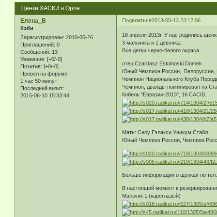
Щенки ХАСКИ в Орле
Елена_В
Поделиться
2013-05-13 23:12:06
бэби
18 апреля 2013г. У нас родились щ
Зарегистрирован
: 2010-05-26
3 мальчика и 1 девочка.
Приглашений:
0
Все детки черно-белого окраса.
Сообщений:
13
Уважение:
[+0/-0]
отец:Czardasz Eskimoski Domek
Позитив:
[+0/-0]
Юный Чемпион России, Белоруссии, Ю
Провел на форуме:
Чемпион Национального Клуба Породы
1 час 50 минут
Чемпион, дважды номинирован на Cra
Последний визит:
Кобель "Евразии-2013", 16 CACIB.
2015-06-10 15:33:44
Мать: Сноу Гэлакси Уникум Стайл
Юный Чемпион России, Чемпион Росс
Больше информации о щенках по тел.
В настоящий момент к резервировани
Мальчик 1 (кареглазый)