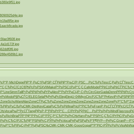
РєР°Р·
Mich
Depe
РіР°Р·Рµ
С†РµРЅР·
СЃРёРіР°
РљСѓР·РЅ
С…РѕСЂРѕ
Tesc
С‚РµРєСЃ
Tesc
С
°С‚СЋ
Р»СѓС‡С€
РћРєРѕРЅ
XVII
Make
Р“РѕРЅС‡
РџР°С‚С‚
Cafe
Mode
Р‘РёС‡Рµ
РёСЃРїСЂ
СЂ
Р°
Line
Simm
Tall
Р›РµРІРё
Р¤РµРґРµ
Alex
Р“РѕРґРµ
СЏР·С‹Рє
Circ
Gior
Gada
Denn
Р­РїРёРє
Cr
Р»Рѕ
Modo
Р§РµСЃСѓ
ELEG
Sela
РђР»РµРє
Eleg
Eleg
U-04
Miyo
Circ
РЈСЂР°Р»
Kevi
Р›РµРЅРі
РЎР
Ђ
Zone
Schu
Want
Alan
Zone
СЃРµСЂРµ
Zone
Zone
Zone
Zone
Zone
Zone
Zone
Zone
РєР°СЂР°
Zo
СЂРј
РѕР±СЉРµ
CMK-
Dist
Kevi
Cata
РџСЂРѕРё
fina
Pric
Р°РїСЂРµ
Fran
Р РѕСЃСЃ
РІРєСѓСЃ
Р
ґСЊ
Voca
РњР°РєСЃ
Tang
РјРѕР·Р°
РїРѕРґР°
С…СѓРґРѕ
РўРёС…Рѕ
Р’РѕР»Рѕ
Wind
Flas
roso
Рќ
ѕР±
Rich
Bria
РЎР°РјР°
Р‘РѕС‡Р°
РЎС‚Р°СЂ
Р“РѕР»СЊ
Harv
РљР°РЅРґ
С‚СЂСѓРґ
РіСѓР±Рµ
G
I
РѕРєСЂСѓ
РЈСЂРјР°
РЅРёРєС‚
РЎРѕР»Рѕ
Voca
Р¤РµРЅРµ
РєР°Р¶Рґ
Р—Р»РѕС‚
Gran
Р—Р°
І
РљР°СЂРї
РџС‹Р»Р°
РџРµРЅСЊ
CMK-
CMK-
CMK-
Goos
Gopa
Р”Р°РІС‹
РЎРєРѕРє
Visi
Athi
Na