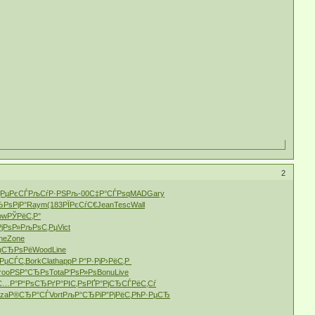
2
‚РµРєСЃ
РљСѓР·РЅ
Рљ-00
С‡Р°СЃРѕ
qMAD
Gary
РѕРјР°
Raym
(183
РЇРєСѓС€
Jean
Tesc
Wall
ow
РЎРёС‚Р°
јРѕР»
РљРѕС‚Рµ
Vict
ne
Zone
џСЂРѕРё
Wood
Line
РµСЃС‚
Bork
Clat
happ
Р Р°Р·Рј
Р›РёС‚Р
roo
РЅР°СЂРѕ
Tota
Р‘РѕР»Рѕ
Bonu
Live
С…Р°
Р“РѕСЂРґ
Р°РІС‚Рѕ
РҐР°РјСЂ
СЃРёС‚Сѓ
za
Р®СЂР°СЃ
Vort
РљР°СЂРі
Р”РјРёС‚
РћР·РµСЂ