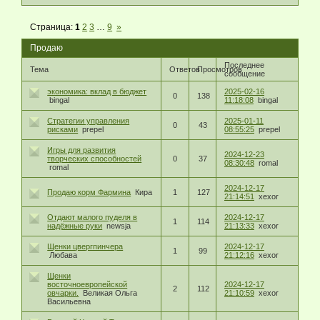
Страница:
1
2
3
…
9
»
Продаю
Последнее
Тема
Ответов
Просмотров
сообщение
экономика: вклад в бюджет
2025-02-16
0
138
bingal
11:18:08
bingal
Стратегии управления
2025-01-11
0
43
рисками
prepel
08:55:25
prepel
Игры для развития
2024-12-23
творческих способностей
0
37
08:30:48
romal
romal
2024-12-17
Продаю корм Фармина
Кира
1
127
21:14:51
xexor
Отдают малого пуделя в
2024-12-17
1
114
надёжные руки
newsja
21:13:33
xexor
Щенки цвергпинчера
2024-12-17
1
99
Любава
21:12:16
xexor
Щенки
восточноевропейской
2024-12-17
2
112
овчарки.
Великая Ольга
21:10:59
xexor
Васильевна