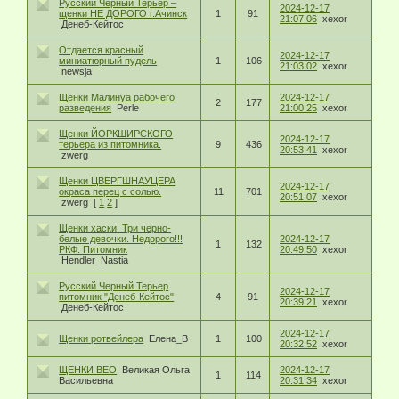
Русский Черный Терьер –
2024-12-17
щенки НЕ ДОРОГО г.Ачинск
1
91
21:07:06
xexor
Денеб-Кейтос
Отдается красный
2024-12-17
миниатюрный пудель
1
106
21:03:02
xexor
newsja
Щенки Малинуа рабочего
2024-12-17
2
177
разведения
Perle
21:00:25
xexor
Щенки ЙОРКШИРСКОГО
2024-12-17
терьера из питомника.
9
436
20:53:41
xexor
zwerg
Щенки ЦВЕРГШНАУЦЕРА
2024-12-17
окраса перец с солью.
11
701
20:51:07
xexor
zwerg
[
1
2
]
Щенки хаски. Три черно-
белые девочки. Недорого!!!
2024-12-17
1
132
РКФ. Питомник
20:49:50
xexor
Hendler_Nastia
Русский Черный Терьер
2024-12-17
питомник "Денеб-Кейтос"
4
91
20:39:21
xexor
Денеб-Кейтос
2024-12-17
Щенки ротвейлера
Елена_В
1
100
20:32:52
xexor
ЩЕНКИ ВЕО
Великая Ольга
2024-12-17
1
114
Васильевна
20:31:34
xexor