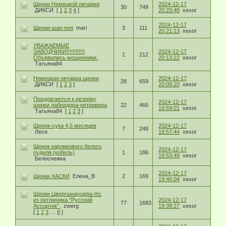
Щенки Немецкой овчарки
2024-12-17
30
749
ДИКСИ
[
1
2
3
4
]
20:23:48
xexor
2024-12-17
Щенки шар-пея
mari
3
111
20:21:13
xexor
УВАЖАЕМЫЕ
ЗАВОДЧИКИ!!!!!!!!!!!!
2024-12-17
1
212
Объявились мошенники.
20:13:22
xexor
Татьяна84
Немецкая овчарка щенки
2024-12-17
28
659
ДИКСИ
[
1
2
3
]
20:09:20
xexor
Предлагаются к резерву
2024-12-17
щенки лабрадора-ретривера
22
466
19:59:01
xexor
Татьяна84
[
1
2
3
]
Щенок-сука 4,5 месяцев
2024-12-17
7
248
Леся
19:57:44
xexor
Щенок карликового белого
2024-12-17
пуделя (кобель)
1
186
19:53:49
xexor
Белоснежка
2024-12-17
Щенки ХАСКИ
Елена_В
2
169
19:46:04
xexor
Щенки Цвергшнауцера п\с
из питомника "Русский
2024-12-17
77
1683
Ассортик".
zwerg
19:39:27
xexor
[
1
2
3
…
8
]