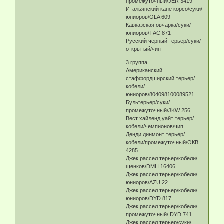
промежуточный/JER 3419
Итальянский кане корсо/суки/
юниоров/OLA 609
Кавказская овчарка/суки/
юниоров/ТАС 871
Русский черный терьер/суки/
открытый/чип
3 группа
Американский
стаффордширский терьер/
кобели/
юниоров/804098100089521
Бультерьер/суки/
промежуточный/JKW 256
Вест хайленд уайт терьер/
кобели/чемпионов/чип
Денди динмонт терьер/
кобели/промежуточный/ОКВ
4285
Джек рассел терьер/кобели/
щенков/DMH 16406
Джек рассел терьер/кобели/
юниоров/AZU 22
Джек рассел терьер/кобели/
юниоров/DYD 817
Джек рассел терьер/кобели/
промежуточный/ DYD 741
Джек рассел терьер/суки/