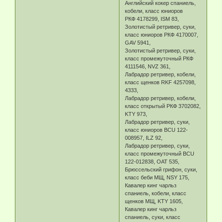
Английский кокер спаниель,
кобели, класс юниоров
РКФ 4178299, ISM 83,
Золотистый ретривер, суки,
класс юниоров РКФ 4170007,
GAV 5941,
Золотистый ретривер, суки,
класс промежуточный РКФ
4111546, NVZ 361,
Лабрадор ретривер, кобели,
класс щенков RKF 4257098,
4333,
Лабрадор ретривер, кобели,
класс открытый РКФ 3702082,
KTY 973,
Лабрадор ретривер, суки,
класс юниоров BCU 122-
008957, ILZ 92,
Лабрадор ретривер, суки,
класс промежуточный BCU
122-012838, OAT 535,
Брюссельский грифон, суки,
класс беби МЩ, NSY 175,
Кавалер кинг чарльз
спаниель, кобели, класс
щенков МЩ, KTY 1605,
Кавалер кинг чарльз
спаниель, суки, класс