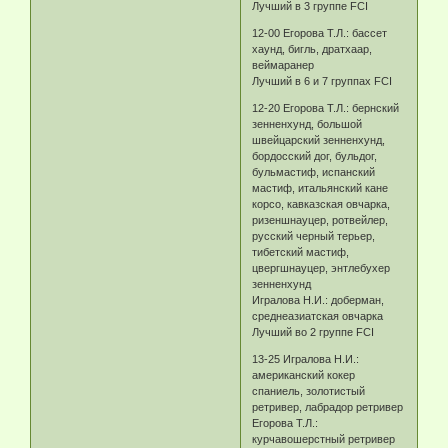
Лучший в 3 группе FCI
12-00 Егорова Т.Л.: бассет
хаунд, бигль, дратхаар,
веймаранер
Лучший в 6 и 7 группах FCI
12-20 Егорова Т.Л.: бернский
зенненхунд, большой
швейцарский зенненхунд,
бордосский дог, бульдог,
бульмастиф, испанский
мастиф, итальянский кане
корсо, кавказская овчарка,
ризеншнауцер, ротвейлер,
русский черный терьер,
тибетский мастиф,
цвергшнауцер, энтлебухер
зенненхунд
Игралова Н.И.: доберман,
среднеазиатская овчарка
Лучший во 2 группе FCI
13-25 Игралова Н.И.:
американский кокер
спаниель, золотистый
ретривер, лабрадор ретривер
Егорова Т.Л.:
курчавошерстный ретривер