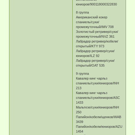
юниоров/900118000322830
8 группа
Американский кокер
спаниель/суки/
промежуточный/IMV 708
Золотистый ретривер/суки/
промежуточный/NVZ 361
Лабрадор ретривер/кобели/
открытый/KTY 973
Лабрадор ретривер/суки/
юниоров/ILZ 92
Лабрадор ретривер/суки/
открытый/OAT 535
9 группа
Кавалер кинг чарльз
спаниель/суки/юниоров/INH
213
Кавалер кинг чарльз
спаниель/суки/юниоров/ASC
1433
Мальтезе/суки/юниоров/INH
250
Папийон/кобели/щенков/WAB
3439
Папийон/кобели/юниоров/AZU
1454