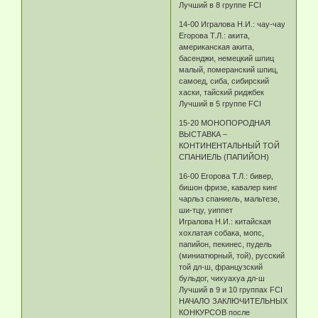
Лучший в 8 группе FCI
14-00 Игралова Н.И.: чау-чау
Егорова Т.Л.: акита,
американская акита,
басенджи, немецкий шпиц
малый, померанский шпиц,
самоед, сиба, сибирский
хаски, тайский риджбек
Лучший в 5 группе FCI
15-20 МОНОПОРОДНАЯ
ВЫСТАВКА –
КОНТИНЕНТАЛЬНЫЙ ТОЙ
СПАНИЕЛЬ (ПАПИЙОН)
16-00 Егорова Т.Л.: бивер,
бишон фризе, кавалер кинг
чарльз спаниель, мальтезе,
ши-тцу, уиппет
Игралова Н.И.: китайская
хохлатая собака, мопс,
папийон, пекинес, пудель
(миниатюрный, той), русский
той дл-ш, французский
бульдог, чихуахуа дл-ш
Лучший в 9 и 10 группах FCI
НАЧАЛО ЗАКЛЮЧИТЕЛЬНЫХ
КОНКУРСОВ после