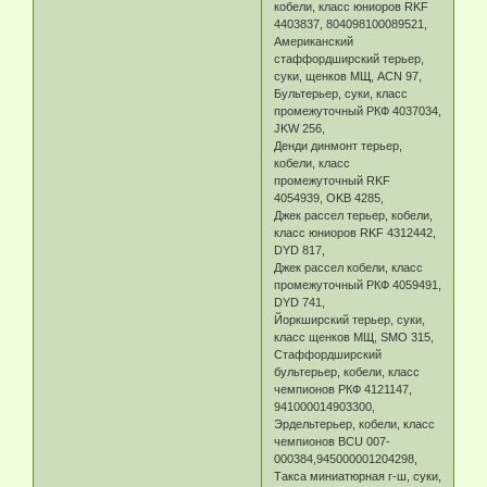
кобели, класс юниоров RKF
4403837, 804098100089521,
Американский
стаффордширский терьер,
суки, щенков МЩ, ACN 97,
Бультерьер, суки, класс
промежуточный РКФ 4037034,
JKW 256,
Денди динмонт терьер,
кобели, класс
промежуточный RKF
4054939, OKB 4285,
Джек рассел терьер, кобели,
класс юниоров RKF 4312442,
DYD 817,
Джек рассел кобели, класс
промежуточный РКФ 4059491,
DYD 741,
Йоркширский терьер, суки,
класс щенков МЩ, SMO 315,
Стаффордширский
бультерьер, кобели, класс
чемпионов РКФ 4121147,
941000014903300,
Эрдельтерьер, кобели, класс
чемпионов BCU 007-
000384,945000001204298,
Такса миниатюрная г-ш, суки,