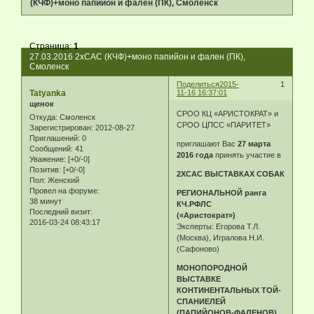
(КЧФ)+моно папийон и фален (ПК), Смоленск
Страница:
1
27.03.2016 2хСАС (КЧФ)+моно папийон и фален (ПК),
Смоленск
Поделиться
2015-
1
Tatyanka
11-16 16:37:01
щенок
СРОО КЦ «АРИСТОКРАТ» и
Откуда:
Смоленск
СРОО ЦПСС «ПАРИТЕТ»
Зарегистрирован
: 2012-08-27
Приглашений:
0
приглашают Вас
27 марта
Сообщений:
41
2016 года
принять участие в
Уважение:
[+0/-0]
Позитив:
[+0/-0]
2ХСАС ВЫСТАВКАХ СОБАК
Пол:
Женский
Провел на форуме:
РЕГИОНАЛЬНОЙ ранга
38 минут
КЧ.РФЛС
Последний визит:
(«Аристократ»)
2016-03-24 08:43:17
Эксперты: Егорова Т.Л.
(Москва), Игралова Н.И.
(Сафоново)
МОНОПОРОДНОЙ
ВЫСТАВКЕ
КОНТИНЕНТАЛЬНЫХ ТОЙ-
СПАНИЕЛЕЙ
(ПАПИЙОНОВ-ФАЛЕНОВ)