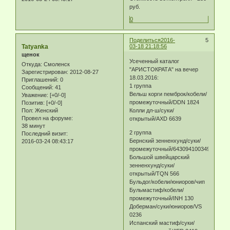
руб.
0
Поделиться
2016-
5
Tatyanka
03-18 21:18:56
щенок
Усеченный каталог
Откуда:
Смоленск
"АРИСТОКРАТА" на вечер
Зарегистрирован
: 2012-08-27
18.03.2016:
Приглашений:
0
1 группа
Сообщений:
41
Вельш корги пемброк/кобели/
Уважение:
[+0/-0]
промежуточный/DDN 1824
Позитив:
[+0/-0]
Пол:
Женский
Колли дл-ш/суки/
Провел на форуме:
открытый/AXD 6639
38 минут
2 группа
Последний визит:
Бернский зенненхунд/суки/
2016-03-24 08:43:17
промежуточный/643094100349846
Большой швейцарский
зенненхунд/суки/
открытый/TQN 566
Бульдог/кобели/юниоров/чип
Бульмастиф/кобели/
промежуточный/INH 130
Доберман/суки/юниоров/VS
0236
Испанский мастиф/суки/