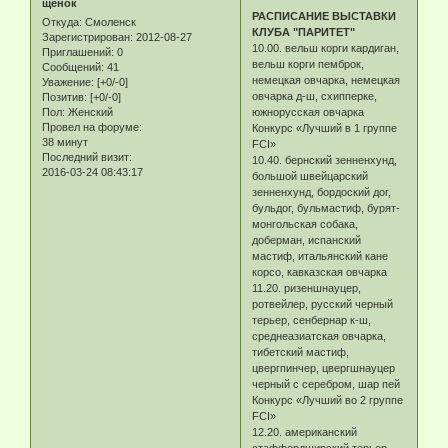
щенок
РАСПИСАНИЕ ВЫСТАВКИ
Откуда:
Смоленск
КЛУБА "ПАРИТЕТ"
Зарегистрирован
: 2012-08-27
10.00. вельш корги кардиган,
Приглашений:
0
вельш корги пемброк,
Сообщений:
41
немецкая овчарка, немецкая
Уважение:
[+0/-0]
овчарка д-ш, схипперке,
Позитив:
[+0/-0]
Пол:
Женский
южнорусская овчарка
Провел на форуме:
Конкурс «Лучший в 1 группе
38 минут
FCI»
Последний визит:
10.40. бернский зенненхунд,
2016-03-24 08:43:17
большой швейцарский
зенненхунд, бордоский дог,
бульдог, бульмастиф, бурят-
монгольская собака,
доберман, испанский
мастиф, итальянский кане
корсо, кавказская овчарка
11.20. ризеншнауцер,
ротвейлер, русский черный
терьер, сенбернар к-ш,
среднеазиатская овчарка,
тибетский мастиф,
цвергпинчер, цвергшнауцер
черный с серебром, шар пей
Конкурс «Лучший во 2 группе
FCI»
12.20. американский