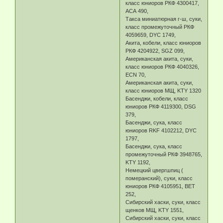
класс юниоров РКФ 4300417,
АСА 490,
Такса миниатюрная г-ш, суки,
класс промежуточный РКФ
4059659, DYC 1749,
Акита, кобели, класс юниоров
РКФ 4204922, SGZ 099,
Американская акита, суки,
класс юниоров РКФ 4040326,
ECN 70,
Американская акита, суки,
класс юниоров МЩ, KTY 1320
Басенджи, кобели, класс
юниоров РКФ 4119300, DSG
379,
Басенджи, сука, класс
юниоров RKF 4102212, DYC
1797,
Басенджи, сука, класс
промежуточный РКФ 3948765,
KTY 1192,
Немецкий цвергшпиц (
померанский), суки, класс
юниоров РКФ 4105951, ВЕТ
252,
Сибирский хаски, суки, класс
щенков МЩ, KTY 1551,
Сибирский хаски, суки, класс