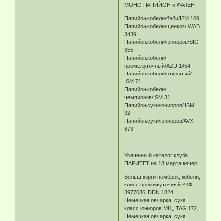
МОНО ПАПИЙОН и ФАЛЕН
Папийон/кобели/бэби/ISM 109
Папийон/кобели/щенков/ WAB
3439
Папийон/кобели/юниоров/SIG
355
Папийон/кобели/
промежуточный/AZU 1454
Папийон/кобели/открытый/
ISM 71
Папийон/кобели/
чемпионов/ISM 31
Папийон/суки/юниоров/ ISM
92
Папийон/суки/юниоров/AVX
873
________________________________
Усеченный каталог клуба
ПАРИТЕТ на 18 марта вечер:
Вельш корги пемброк, кобели,
класс промежуточный РКФ
3977036, DDN 1824,
Немецкая овчарка, суки,
класс юниоров МЩ, TAG 172,
Немецкая овчарка, суки,