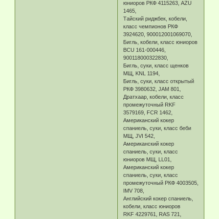
юниоров РКФ 4115263, AZU
1465,
Тайский риджбек, кобели,
класс чемпионов РКФ
3924620, 900012001069070,
Бигль, кобели, класс юниоров
BCU 161-000446,
900118000322830,
Бигль, суки, класс щенков
МЩ, KNL 1194,
Бигль, суки, класс открытый
РКФ 3980632, JAM 801,
Дратхаар, кобели, класс
промежуточный RKF
3579169, FCR 1462,
Американский кокер
спаниель, суки, класс беби
МЩ, JVI 542,
Американский кокер
спаниель, суки, класс
юниоров МЩ, LL01,
Американский кокер
спаниель, суки, класс
промежуточный РКФ 4003505,
IMV 708,
Английский кокер спаниель,
кобели, класс юниоров
RKF 4229761, RAS 721,