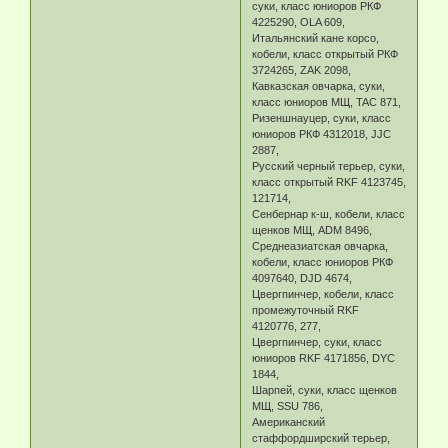
суки, класс юниоров РКФ
4225290, OLA 609,
Итальянский кане корсо,
кобели, класс открытый РКФ
3724265, ZAK 2098,
Кавказская овчарка, суки,
класс юниоров МЩ, TAC 871,
Ризеншнауцер, суки, класс
юниоров РКФ 4312018, JJC
2887,
Русский черный терьер, суки,
класс открытый RKF 4123745,
121714,
Сенбернар к-ш, кобели, класс
щенков МЩ, ADM 8496,
Среднеазиатская овчарка,
кобели, класс юниоров РКФ
4097640, DJD 4674,
Цвергпинчер, кобели, класс
промежуточный RKF
4120776, 277,
Цвергпинчер, суки, класс
юниоров RKF 4171856, DYC
1844,
Шарпей, суки, класс щенков
МЩ, SSU 786,
Американский
стаффордширский терьер,