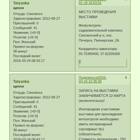
Tatyanka
01-18 18:03:01
щенок
МЕСТО ПРОВЕДЕНИЯ
Откуда:
Смоленск
ВЫСТАВКИ
Зарегистрирован
: 2012-08-27
Приглашений:
0
Физкультурно-
Сообщений:
41
оздоровительный комплекс
Уважение:
[+0/-0]
Смоленский р-н, пос.
Позитив:
[+0/-0]
Печерск, Пионерская, 2А
Пол:
Женский
Провел на форуме:
Координаты навигатора:
38 минут
55.75399400, 37.62209300
Последний визит:
2016-03-24 08:43:17
0
Поделиться
2016-
4
Tatyanka
03-16 22:36:30
щенок
ЗАПИСЬ НА ВЫСТАВКИ
Откуда:
Смоленск
ЗАКАНЧИВАЕТСЯ 22 МАРТА
Зарегистрирован
: 2012-08-27
(включительно)!
Приглашений:
0
Сообщений:
41
Иногородним участникам
Уважение:
[+0/-0]
выставки для прохождения
Позитив:
[+0/-0]
ветконтроля необходимо
Пол:
Женский
иметь ветеринарный
Провел на форуме:
сертификат №1
38 минут
(обязательно).
Последний визит:
Стоимость ветконтроля - 250
2016-03-24 08:43:17