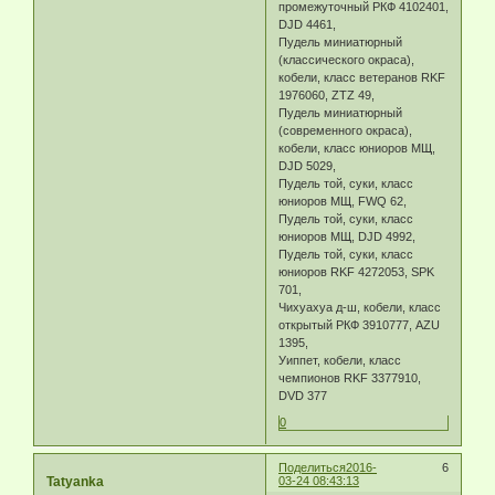
промежуточный РКФ 4102401,
DJD 4461,
Пудель миниатюрный
(классического окраса),
кобели, класс ветеранов RKF
1976060, ZTZ 49,
Пудель миниатюрный
(современного окраса),
кобели, класс юниоров МЩ,
DJD 5029,
Пудель той, суки, класс
юниоров МЩ, FWQ 62,
Пудель той, суки, класс
юниоров МЩ, DJD 4992,
Пудель той, суки, класс
юниоров RKF 4272053, SPK
701,
Чихуахуа д-ш, кобели, класс
открытый РКФ 3910777, AZU
1395,
Уиппет, кобели, класс
чемпионов RKF 3377910,
DVD 377
0
Поделиться
2016-
6
Tatyanka
03-24 08:43:13