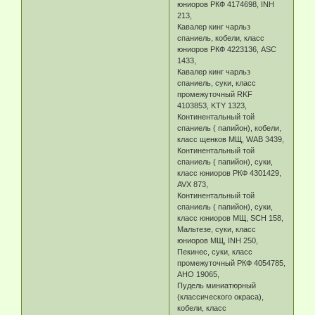
юниоров РКФ 4174698, INH
213,
Кавалер кинг чарльз
спаниель, кобели, класс
юниоров РКФ 4223136, ASC
1433,
Кавалер кинг чарльз
спаниель, суки, класс
промежуточный RKF
4103853, KTY 1323,
Континентальный той
спаниель ( папийон), кобели,
класс щенков МЩ, WAB 3439,
Континентальный той
спаниель ( папийон), суки,
класс юниоров РКФ 4301429,
AVX 873,
Континентальный той
спаниель ( папийон), суки,
класс юниоров МЩ, SCH 158,
Мальтезе, суки, класс
юниоров МЩ, INH 250,
Пекинес, суки, класс
промежуточный РКФ 4054785,
АНО 19065,
Пудель миниатюрный
(классического окраса),
кобели, класс