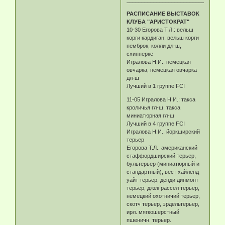
________________________________
РАСПИСАНИЕ ВЫСТАВОК
КЛУБА "АРИСТОКРАТ"
10-30 Егорова Т.Л.: вельш
корги кардиган, вельш корги
пемброк, колли дл-ш,
схипперке
Игралова Н.И.: немецкая
овчарка, немецкая овчарка
дл-ш
Лучший в 1 группе FCI
11-05 Игралова Н.И.: такса
кроличья гл-ш, такса
миниатюрная гл-ш
Лучший в 4 группе FCI
Игралова Н.И.: йоркширский
терьер
Егорова Т.Л.: американский
стаффордширский терьер,
бультерьер (миниатюрный и
стандартный), вест хайленд
уайт терьер, денди динмонт
терьер, джек рассел терьер,
немецкий охотничий терьер,
скотч терьер, эрдельтерьер,
ирл. мягкошерстный
пшеничн. терьер.