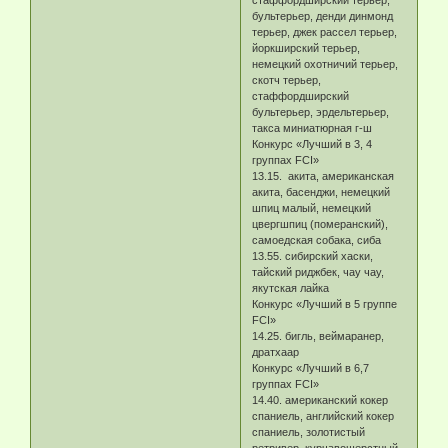
стаффордширский терьер,
бультерьер, денди динмонд
терьер, джек рассел терьер,
йоркширский терьер,
немецкий охотничий терьер,
скотч терьер,
стаффордширский
бультерьер, эрдельтерьер,
такса миниатюрная г-ш
Конкурс «Лучший в 3, 4
группах FCI»
13.15. акита, американская
акита, басенджи, немецкий
шпиц малый, немецкий
цвергшпиц (померанский),
самоедская собака, сиба
13.55. сибирский хаски,
тайский риджбек, чау чау,
якутская лайка
Конкурс «Лучший в 5 группе
FCI»
14.25. бигль, веймаранер,
дратхаар
Конкурс «Лучший в 6,7
группах FCI»
14.40. американский кокер
спаниель, английский кокер
спаниель, золотистый