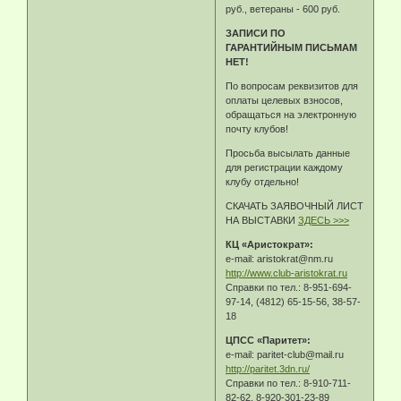
руб., ветераны - 600 руб.
ЗАПИСИ ПО
ГАРАНТИЙНЫМ ПИСЬМАМ
НЕТ!
По вопросам реквизитов для
оплаты целевых взносов,
обращаться на электронную
почту клубов!
Просьба высылать данные
для регистрации каждому
клубу отдельно!
СКАЧАТЬ ЗАЯВОЧНЫЙ ЛИСТ
НА ВЫСТАВКИ
ЗДЕСЬ >>>
КЦ «Аристократ»:
e-mail: aristokrat@nm.ru
http://www.club-aristokrat.ru
Справки по тел.: 8-951-694-
97-14, (4812) 65-15-56, 38-57-
18
ЦПСС «Паритет»:
e-mail: paritet-club@mail.ru
http://paritet.3dn.ru/
Справки по тел.: 8-910-711-
82-62, 8-920-301-23-89