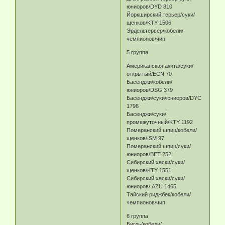
юниоров/DYD 810
Йоркширский терьер/суки/
щенков/KTY 1506
Эрдельтерьер/кобели/
чемпионов/чип
5 группа
Американская акита/суки/
открытый/ECN 70
Басенджи/кобели/
юниоров/DSG 379
Басенджи/суки/юниоров/DYC
1796
Басенджи/суки/
промежуточный/KTY 1192
Померанский шпиц/кобели/
щенков/ISM 97
Померанский шпиц/суки/
юниоров/ВЕТ 252
Сибирский хаски/суки/
щенков/KTY 1551
Сибирский хаски/суки/
юниоров/ AZU 1465
Тайский риджбек/кобели/
чемпионов/чип
6 группа
Бигль/кобели/