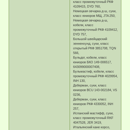
класс промежуточный РКФ
4109415, DYD 760,
Немецкая овчарка д-ш, суки,
класс юниоров МЩ, JTA 250,
Немецкая овчарка д-ш,
кобели, класс
промежуточный РКФ 4109412,
DYD 757,
Большой швейцарский
зенненхунд, суки, класс
открытый РКФ 3851708, TQN
566,
Бульдог, кобели, класс
юниоров БКО 149-006517,
643099000007408,
Бульмастиф, кобели, класс
промежуточный РКФ 4029954,
INH 130,
Доберман, суки, класс
юниоров BCU 143-002184, VS
0236,
Доберман, суки, класс
юниоров РКФ 4330052, INH
257,
Испанский мастифф, суки,
класс промежуточный RKF
4047528, JER 3419,
Итальянский кане корсо,