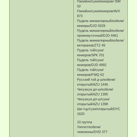
Папийон/суки/юниоров/ ISM
92
Папийон/суки/юниоров/AVX
873
Пудель миниатюрный/кобели/
юниоры/DJD 5029
Пудель миниатюрный/кобели/
промежуточный/DJD 4461
Пудель миниатюрный/кобели/
ветеранов/ZTZ 49
Пудель той/суки/
юниоров/SPK 701
Пудель той/суки/
юниоров/DJD 4992
Пудель той/суки/
юниоров/FWQ 62
Русский той д-ш/кобели/
открытый/AZU 1446
Чихуахуа дл-ш/кобели/
открытый/AZU 1395
Чихуахуа дл-ш/суки/
открытый/AZU 1398
Ши-тцу/суки/открытый/DYC
1620
10 группа
Уиппет/кобели/
чемпионы/DVD 377