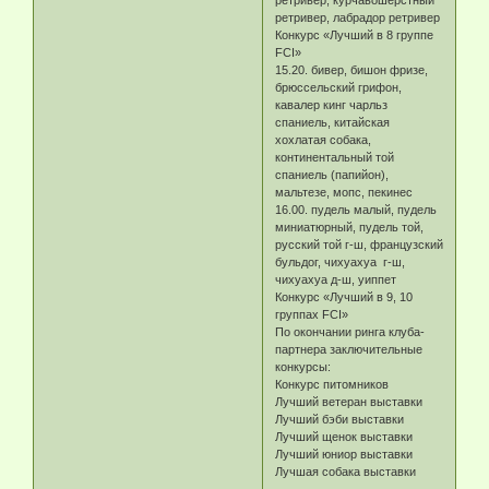
ретривер, курчавошерстный
ретривер, лабрадор ретривер
Конкурс «Лучший в 8 группе
FCI»
15.20. бивер, бишон фризе,
брюссельский грифон,
кавалер кинг чарльз
спаниель, китайская
хохлатая собака,
континентальный той
спаниель (папийон),
мальтезе, мопс, пекинес
16.00. пудель малый, пудель
миниатюрный, пудель той,
русский той г-ш, французский
бульдог, чихуахуа г-ш,
чихуахуа д-ш, уиппет
Конкурс «Лучший в 9, 10
группах FCI»
По окончании ринга клуба-
партнера заключительные
конкурсы:
Конкурс питомников
Лучший ветеран выставки
Лучший бэби выставки
Лучший щенок выставки
Лучший юниор выставки
Лучшая собака выставки