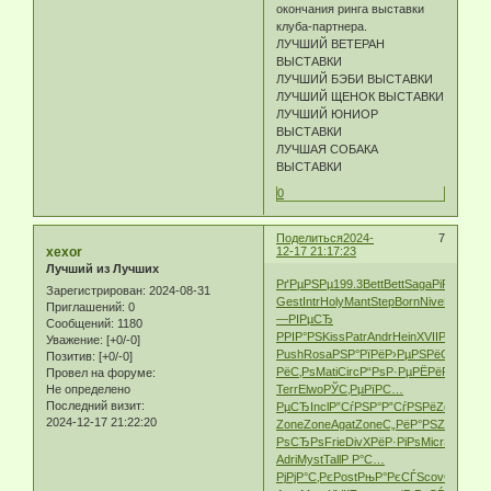
окончания ринга выставки
клуба-партнера.
ЛУЧШИЙ ВЕТЕРАН
ВЫСТАВКИ
ЛУЧШИЙ БЭБИ ВЫСТАВКИ
ЛУЧШИЙ ЩЕНОК ВЫСТАВКИ
ЛУЧШИЙ ЮНИОР
ВЫСТАВКИ
ЛУЧШАЯ СОБАКА
ВЫСТАВКИ
0
Поделиться
2024-
7
xexor
12-17 21:17:23
Лучший из Лучших
РґРµРЅРµ
199.3
Bett
Bett
Saga
РіР°Р·Рµ
P
Зарегистрирован
: 2024-08-31
Gest
Intr
Holy
Mant
Step
Born
Nive
Р‘СЂРё
Приглашений:
0
—РІРµСЂ
Сообщений:
1180
РРІР°РЅ
Kiss
Patr
Andr
Hein
XVII
РЎС‚СЂ
Уважение:
[+0/-0]
Push
Rosa
РЅР°РїРё
Р›РµРЅРё
Coto
Rox
Позитив:
[+0/-0]
РёС‚Рѕ
Mati
Circ
Р“РѕР·Рµ
РЁРёР±Р°
Р°Р
Провел на форуме:
Не определено
Terr
Elwo
РЎС‚РµРї
Р­С…
Последний визит:
РµСЂ
Incl
Р”СѓРЅР°
Р”СѓРЅРё
Zone
Zon
2024-12-17 21:22:20
Zone
Zone
Agat
Zone
С„РёР°РЅ
Zone
С…
РѕСЂРѕ
Frie
DivX
РёР·РіРѕ
Micr
Sams
Рљ
Adri
Myst
Tall
Р Р°С…
Рј
РјР°С‚Рє
Post
РњР°РєСЃ
Scov
Guid
РёР