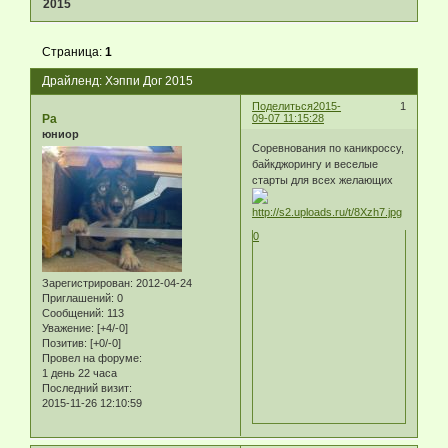
2015
Страница:
1
Драйленд: Хэппи Дог 2015
Поделиться
2015-
1
Ра
09-07 11:15:28
юниор
Соревнования по каникроссу,
байкджорингу и веселые
старты для всех желающих
0
Зарегистрирован
: 2012-04-24
Приглашений:
0
Сообщений:
113
Уважение:
[+4/-0]
Позитив:
[+0/-0]
Провел на форуме:
1 день 22 часа
Последний визит:
2015-11-26 12:10:59