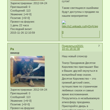
суток!
Зарегистрирован
: 2012-04-24
Приглашений:
0
Также светящиеся ошейники
Сообщений:
113
будут доступны к продаже на
Уважение:
[+4/-0]
нашем мероприятии
Позитив:
[+0/-0]
Провел на форуме:
1 день 22 часа
Последний визит:
0
2015-11-26 12:10:59
Поделиться
2015-
7
Ра
10-01 18:32:38
юниор
Наш новый спонсор
Театр Праздников Десятое
Королевство приглашает Вас
и Ваших друзей окунуться в
волшебный мир сказок.
Десятое Королевство – это
громкий детский смех,
путешествие по страничкам
Зарегистрирован
: 2012-04-24
любимых сказок и самые
Приглашений:
0
яркие воспоминания.
Сообщений:
113
Погрузитесь в незабываемую
Уважение:
[+4/-0]
атмосферу праздника.
Позитив:
[+0/-0]
Приоткройте дверь в
Провел на форуме:
волшебную страну, и она