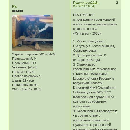
Поделиться
2015-
2
Ра
09-07 11:16:54
юниор
ПОЛОЖЕНИЕ
о проведении соревнований
по бесснежным дисциплинам
ездового спорта
«Хэппи дог - 2015»
1. Место проведения:
г.Калуга, ул. Телевизионная,
Сосновая роща
Зарегистрирован
: 2012-04-24
2. Дата проведения: 11
Приглашений:
0
октября 2015 года.
Сообщений:
113
3. Организатор
Уважение:
[+4/-0]
соревнований: Региональное
Позитив:
[+0/-0]
Отделение «Федерация
Провел на форуме:
Ездового Спорта России» в
1 день 22 часа
Калужской Области;
Последний визит:
Калужский Клуб Служебного
2015-11-26 12:10:59
Собаководства "РОСТО";
Федеральная служба РФ по
контролю за оборотом
наркотиков.
4. Соревнования проводятся:
• в соответствие c
настоящим положением.
Судейство соревнований
проводит судейская коллегия,