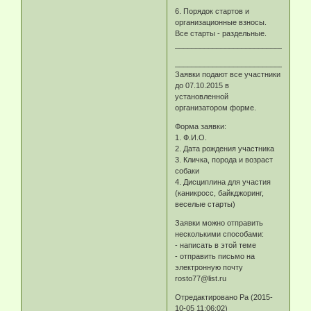
6. Порядок стартов и
организационные взносы.
Все старты - раздельные.
________________________________
________________________________
Заявки подают все участники
до 07.10.2015 в
установленной
организатором форме.
Форма заявки:
1. Ф.И.О.
2. Дата рождения участника
3. Кличка, порода и возраст
собаки
4. Дисциплина для участия
(каникросс, байкджоринг,
веселые старты)
Заявки можно отправить
несколькими способами:
- написать в этой теме
- отправить письмо на
электронную почту
rosto77@list.ru
Отредактировано Ра (2015-
10-05 11:06:02)