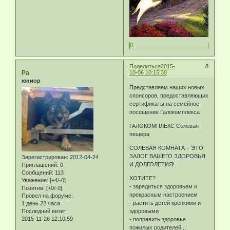
0
Поделиться
2015-
8
Ра
10-06 10:15:30
юниор
Представляем наших новых
спонсоров, предоставляющих
сертификаты на семейное
посещение Галокомплекса
ГАЛОКОМПЛЕКС Солевая
пещера
СОЛЕВАЯ КОМНАТА – ЭТО
ЗАЛОГ ВАШЕГО ЗДОРОВЬЯ
Зарегистрирован
: 2012-04-24
И ДОЛГОЛЕТИЯ!
Приглашений:
0
Сообщений:
113
ХОТИТЕ?
Уважение:
[+4/-0]
- зарядиться здоровьем и
Позитив:
[+0/-0]
прекрасным настроением
Провел на форуме:
- растить детей крепкими и
1 день 22 часа
Последний визит:
здоровыми
2015-11-26 12:10:59
- поправить здоровье
пожилых родителей...