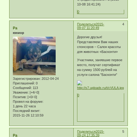
10-08 16:41:24)
0
Поделиться
2015-
4
Ра
09-07 11:20:49
юниор
Дорогие друзья!
Представляем Вам наших
спонсоров – Салон красоты
для животных «Басконти»
Участники, занявшие первое
место, получат сертификат
на сумму 1500 рублей на
услуги салона "Басконти"
Зарегистрирован
: 2012-04-24
Приглашений:
0
Сообщений:
113
Уважение:
[+4/-0]
0
Позитив:
[+0/-0]
Провел на форуме:
1 день 22 часа
Последний визит:
2015-11-26 12:10:59
Поделиться
2015-
5
Ра
09-24 17:35:39