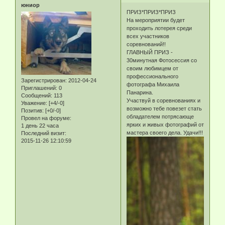
юниор
ПРИЗ*ПРИЗ*ПРИЗ
На мероприятии будет
проходить лотерея среди
всех участников
соревнований!!
ГЛАВНЫЙ ПРИЗ -
30минутная Фотосессия со
своим любимцем от
профессионального
Зарегистрирован
: 2012-04-24
фотографа Михаила
Приглашений:
0
Панарина.
Сообщений:
113
Участвуй в соревнованиях и
Уважение:
[+4/-0]
возможно тебе повезет стать
Позитив:
[+0/-0]
обладателем потрясающе
Провел на форуме:
ярких и живых фотографий от
1 день 22 часа
мастера своего дела. Удачи!!!
Последний визит:
2015-11-26 12:10:59