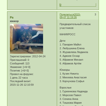
0
Поделиться
2015-
3
Ра
09-07 11:19:26
юниор
Предварительный список
участников:
КАНИКРОСС
Дети
1. Панарин Майкл
2. Любушкина Елена
3. Журавлева Людмила
4. Аджоев Оскар
Зарегистрирован
: 2012-04-24
5. Абрамов Михаил
Приглашений:
0
Сообщений:
113
6. Абрамов Артём
Уважение:
[+4/-0]
Юниоры
Позитив:
[+0/-0]
1. Кузин Никита
Провел на форуме:
2. Михеева Анастасия
1 день 22 часа
Последний визит:
3. Корчунова Софья
2015-11-26 12:10:59
Взрослые
1. Гуреенкова Надежда
2. Морозов Павел
3. Сенина Анна
4. Тишкова Мария