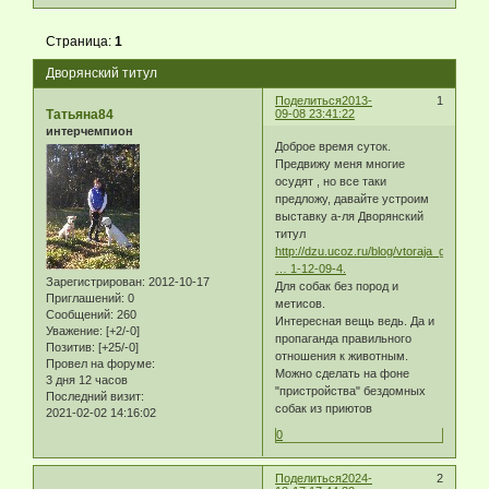
Страница:
1
Дворянский титул
Поделиться
2013-
1
Татьяна84
09-08 23:41:22
интерчемпион
Доброе время суток.
Предвижу меня многие
осудят , но все таки
предложу, давайте устроим
выставку а-ля Дворянский
титул
http://dzu.ucoz.ru/blog/vtoraja_gorodsk
… 1-12-09-4.
Зарегистрирован
: 2012-10-17
Для собак без пород и
Приглашений:
0
метисов.
Сообщений:
260
Интересная вещь ведь. Да и
Уважение:
[+2/-0]
пропаганда правильного
Позитив:
[+25/-0]
отношения к животным.
Провел на форуме:
Можно сделать на фоне
3 дня 12 часов
"пристройства" бездомных
Последний визит:
собак из приютов
2021-02-02 14:16:02
0
Поделиться
2024-
2