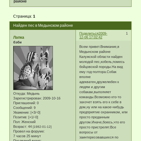
районе
Страница:
1
Найден пес в Медынском районе
Поделиться
2009-
1
Лапка
12-06 17:02:42
бэби
Всем привет.Внимание,в
Медынском районе
Калужской области найден
молодой пес,кобель,помесь
бойцовской породы.На вид
ему год-полтора.Собак
вполне
адекватен,дружелюбен к
людям и другим
собакам,выполняет
Откуда:
Медынь
команды.Возможно кто-то
Зарегистрирован
: 2009-10-16
захочет взять его к себе в
Приглашений:
0
дом,ну или на какое-нибудь
Сообщений:
9
предприятие охранником, или
Уважение:
[+3/-0]
просто преданным
Позитив:
[+1/-0]
Пол:
Женский
другом.Иначе,боюсь,что его
Возраст:
44
[1982-01-12]
просто пристрелят.Все
Провел на форуме:
вопросы от
7 часов 25 минут
заинтересовавшихся по
Последний визит: