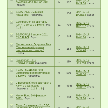
2024-12-17
выставке Дельта Пал 2011
5
142
10:29:58
xexor
bouvier
БЕЛАРУСЬ... майские
2024-12-17
1
136
праздники.
Анжелика
10:28:33
xexor
Собираемся на выставку
2024-12-17
или что делать в ринге.
P.S.
11
704
10:25:57
xexor
[
1
2
]
БЕЛГОРОД 3 апреля 2011г.
2024-12-17
2
134
CACIB FCI
Лэри
10:04:16
xexor
Мастер класс Людмилы Мун
"Выставочный груминг
2024-12-17
1
153
американского кокера"
09:57:40
xexor
Cross
9го апреля ШОУ
2024-12-17
1
110
ЗАВОДЧИКОВ
maksidog
09:45:48
xexor
ТУЛА - выставки-2011,
2024-12-17
информация и регистрация
9
500
09:44:30
xexor
в Калуге
Анжелика
2 Всероссийские выставки в
2024-12-17
Калуге в один день
88
4346
09:34:52
xexor
Фраскита
[
1
2
3
…
9
]
Чехия Брно 5-6 февраля
2024-12-17
7
158
2011г.
Лэри
09:21:26
xexor
Тула 13 февраля - 2 х САС,
2024-12-17