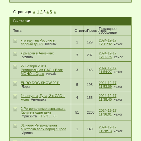
Страница:
«
1
2
3
4
5
»
Выставки
Последнее
Тема
Ответов
Просмотров
сообщение
кто едит на Россию в
2024-12-17
1
129
первый день?
bizhutik
12:11:32
xexor
Ярмарка в Анненках
2024-12-17
3
207
bizhutik
12:02:25
xexor
27 ноября 2011г.
2024-12-17
Региональная САС + Блок
3
145
11:54:27
xexor
МОНО в Орле
volvak
EURO DOG SHOW 2011
2024-12-17
5
195
Лэри
11:53:09
xexor
14 августа, Тула, 2 х САС +
2024-12-17
4
155
моно
Анжелика
11:38:40
xexor
2 Региональные выставки в
2024-12-17
Калуге в один день
51
2203
11:36:01
xexor
Фраскита
[
1
2
3
…
6
]
31 июля Региональная
2024-12-17
выставка всех пород г.Орёл
1
149
11:28:13
xexor
Ириша