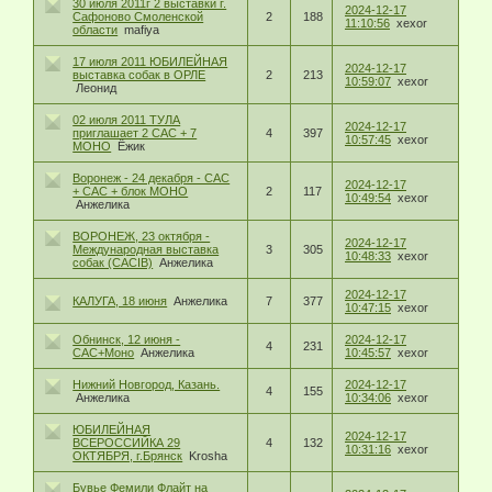
30 июля 2011г 2 выставки г.
2024-12-17
Сафоново Смоленской
2
188
11:10:56
xexor
области
mafiya
17 июля 2011 ЮБИЛЕЙНАЯ
2024-12-17
выставка собак в ОРЛЕ
2
213
10:59:07
xexor
Леонид
02 июля 2011 ТУЛА
2024-12-17
приглашает 2 САС + 7
4
397
10:57:45
xexor
МОНО
Ёжик
Воронеж - 24 декабря - САС
2024-12-17
+ САС + блок МОНО
2
117
10:49:54
xexor
Анжелика
ВОРОНЕЖ, 23 октября -
2024-12-17
Международная выставка
3
305
10:48:33
xexor
собак (CACIB)
Анжелика
2024-12-17
КАЛУГА, 18 июня
Анжелика
7
377
10:47:15
xexor
Обнинск, 12 июня -
2024-12-17
4
231
САС+Моно
Анжелика
10:45:57
xexor
Нижний Новгород, Казань.
2024-12-17
4
155
Анжелика
10:34:06
xexor
ЮБИЛЕЙНАЯ
2024-12-17
ВСЕРОССИЙКА 29
4
132
10:31:16
xexor
ОКТЯБРЯ, г.Брянск
Krosha
Бувье Фемили Флайт на