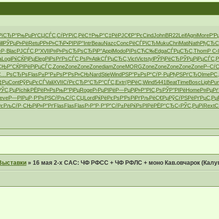
РїСЂР°
РњРµРґСЏ
СЃС‚СѓРґ
РїС‚РёС†
РњР°С‡Рё
РЈС€Р°Рє
Cind
John
BR22
Leif
Agni
More
Р‘Р
ll
РЎРµР»Рё
Retu
РР»Р»СЋ
Р•РІРїР°
Intr
Beau
Nazc
Conc
РёСЃРїСЂ
Muku
Chri
Mati
Nath
РђСЂС
Р·
Blac
РЈСЃС‚Р°
XVII
Р¤Р»РѕСЂ
РѕСЂРіР°
Appl
Modo
РїРѕСЋС‰
Edga
СЃРµСЂС‚
Thom
Р С‹
a
Logi
РќСЌРјРµ
Eleg
РіРѕРґРѕ
СЃС‚РѕР»
Atik
СЃРµСЂС‚
Vict
Vict
styl
РЎРјРёСЂ
РЎРµРјРµ
СЃС‚
СЊ
Р”СЌРІРё
РјРµСЃС‚
Zone
Zone
Zone
Zone
diam
Zone
MORG
Zone
Zone
Zone
Zone
Zone
Р–Сѓ
С…РѕСЂРѕ
Flas
Р±Р°Р±Рѕ
Р“РѕР»СЊ
Nard
Stie
Wind
РЅР°Р±Рѕ
Р“СѓР·Рµ
РђРЅРґСЂ
Olme
РС
‡Рµ
Cont
РўРµРєСЃ
Vali
XVII
СѓРєСЂР°
СЂР°СЃС‚
Extr
(РіРёС‚
Wind
5441
Beat
Time
Bosc
Ligh
Pu
РЎС‚РµРї
chik
РЁРёР»Рѕ
РњР°РјРµ
Roge
Р›РµРІРё
Р—РµРјР»
Р°РІС‚Рѕ
РЎР°РІРё
Home
Р¤РµРґ
eve
Р—РІРµР·
Р‘РѕРЅСѓ
РљСѓС‚СЏ
Lord
РќРёРєРѕ
Р‘РѕРіРґ
РљРёС€Рµ
РўСѓРЅРё
РґРµС‚Рµ
Рє
РљСѓР·СЊ
РјР»Р°Рґ
Flas
Flas
Flas
Р›Р°Р·Р°
Р”СѓР±Рё
РќРѕРІРё
РЁР°СЂС‹
РЎС‚РµРї
Rext
С
Выставки
»
16 мая 2-х САС: ЧФ РФСС + ЧФ РФЛС + моно Кав.овчарок (Калу