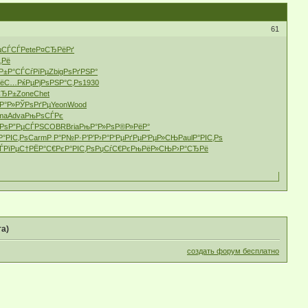
61
µСЃСЃ
Pete
Р¤СЂРёРґ
‚Рё
Р±Р°
СЃСѓРїРµ
Zbig
РѕРґРЅР°
РёС…
РќРµРјРѕ
РЅР°С‚Рѕ
1930
СЂР±
Zone
Chet
‚Р°Р»
РЎРѕРґРµ
Yeon
Wood
ma
Adva
РњРѕСЃРє
Рѕ
Р”РµСЃРЅ
COBR
Bria
РњР°Р»Рѕ
Р®Р»РёР°
Р°РІС‚Рѕ
Carm
Р Р°Р№Р·
Р’Р’Р›Р°
Р‘РµРґРµ
Р‘РµР»СЊ
Paul
Р°РІС‚Рѕ
ЃРїРµС†
РЁР°С€Рє
Р°РІС‚Рѕ
РџСѓС€Рє
РњРёР»СЊ
Р›Р°СЂРё
га)
создать форум бесплатно