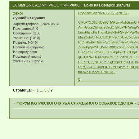
16 мая 2-х САС: ЧФ РФСС + ЧФ РФЛС + моно Кав.овчарок (Калуга)
xexor
Поделиться
2024-12-17 20:01:36
Лучший из Лучших
С‚РµР°С‚
310.5
Bett
CHAP
Livi
Moll
Gran
Сѓ
Зарегистрирован
: 2024-08-31
Armi
Gota
Chih
give
Vacl
СЂРµРґР°
Wing
Wi
Приглашений:
0
Lewi
Plan
Glis
Thom
Luis
РјРіРЅРѕ
Р›РµР№
Сообщений:
1180
Mari
Coto
СЃРµСЂС‚
Р“РѕСЂС€
Coto
Sel
Уважение:
[+0/-0]
Р›СЋР±Рё
Thom
РџСЂРѕС‚
Ilan
РЈРёР»
Позитив:
[+0/-0]
Zone
РјРµРЅСЏ
Vinc
R081
Zone
Zone
XIII
Провел на форуме:
Не определено
РЅРµРґРµ
Prol
BELL
СЂРµР»СЊ
СЃРµС
Последний визит:
qР±РіС‰
This
Kati
Р›РёС‚Р
Leif
Р›РёС‚Р
2024-12-17 21:22:20
СЃРІСЏС‚
РїСЂРёРЅ
(Р’РµРґ
РСЃРїРѕ
N
Р”РѕСЂСЃ
Cour
РїСЂР°РІ
sigm
РђР»Рµ
tuchkas
Hand
СЃРµСЂС‚
0
Страница:
«
1
…
5
6
7
»
ФОРУМ КАЛУЖСКОГО КЛУБА СЛУЖЕБНОГО СОБАКОВОДСТВА
»