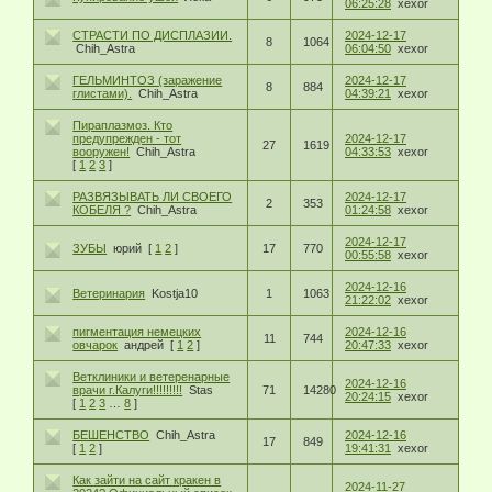
06:25:28
xexor
СТРАСТИ ПО ДИСПЛАЗИИ.
2024-12-17
8
1064
Chih_Astra
06:04:50
xexor
ГЕЛЬМИНТОЗ (заражение
2024-12-17
8
884
глистами).
Chih_Astra
04:39:21
xexor
Пираплазмоз. Кто
предупрежден - тот
2024-12-17
27
1619
вооружен!
Chih_Astra
04:33:53
xexor
[
1
2
3
]
РАЗВЯЗЫВАТЬ ЛИ СВОЕГО
2024-12-17
2
353
КОБЕЛЯ ?
Chih_Astra
01:24:58
xexor
2024-12-17
ЗУБЫ
юрий
[
1
2
]
17
770
00:55:58
xexor
2024-12-16
Ветеринария
Kostja10
1
1063
21:22:02
xexor
пигментация немецких
2024-12-16
11
744
овчарок
андрей
[
1
2
]
20:47:33
xexor
Ветклиники и ветеренарные
2024-12-16
врачи г.Калуги!!!!!!!!!
Stas
71
14280
20:24:15
xexor
[
1
2
3
…
8
]
БЕШЕНСТВО
Chih_Astra
2024-12-16
17
849
[
1
2
]
19:41:31
xexor
Как зайти на сайт кракен в
2024-11-27