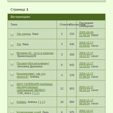
Страница:
1
Ветеринария
Последнее
Тема
Ответов
Просмотров
сообщение
2025-04-04
Узи сердца
Кира
2
210
21:48:28
РИНГ
2024-12-17
Узи
Кира
3
540
21:09:42
xexor
Витамин К1 - есть в наличии
2024-12-17
3
300
Валентина))45
19:22:37
xexor
Посоветуйте ветклинику!
2024-12-17
6
642
Ангелина Дувалина
12:25:54
xexor
Коньюнктивит- как это
2024-12-17
4
378
лечется?
Алёнка
07:09:33
xexor
ШОУ СЕЛЕКЦИЯ-проблема
наследственных
2024-12-17
12
803
заболеваний (ВИДЕО)
06:32:13
xexor
Chih_Astra
[
1
2
]
2024-12-17
Клеймо
Алёнка
[
1
2
]
18
894
06:26:54
xexor
2024-12-17
Купирование ушей
Лека
6
975