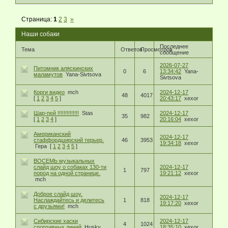
Страница:
1
2
3
»
Наши собаки
Последнее
Тема
Ответов
Просмотров
сообщение
2026-07-27
Питомник аляскинских
0
6
13:34:42
Yana-
маламутов
Yana-Sivtsova
Sivtsova
Корги видео
mch
2024-12-17
48
4017
[
1
2
3
4
5
]
20:43:17
xexor
Шар-пей !!!!!!!!!!!!!!
Stas
2024-12-17
35
982
[
1
2
3
4
]
20:16:04
xexor
Американский
2024-12-17
стаффордширский терьер.
46
3953
19:34:18
xexor
Гера
[
1
2
3
4
5
]
ВОСЕМЬ музыкальных
слайд шоу о собаках 130-ти
2024-12-17
1
797
пород на одной странице.
19:21:12
xexor
mch
Доброе слайд шоу.
2024-12-17
Наслаждайтесь и делитесь
1
818
19:17:20
xexor
с друзьями!
mch
Сибирские хаски
2024-12-17
4
1024
спортивных линий
Husky
18:35:10
xexor