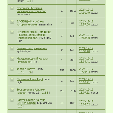
tohum
[
1
2
]
Neverita's Питомник
2024-12-17
йоркширских терьеров
4
1034
14:30:49
xexor
Neverita's
БАСЕНДЖИ - собака,
2024-12-17
1
934
которая не лает.
ninamalina
13:57:00
xexor
Питомник "Нью-Пом-Шир"
(ньюфы,шпицы,йорки)
2024-12-17
4
942
Пензенская обл.
Нью-Пом-
13:53:09
xexor
Шир
Золотистые ретриверы
2024-12-17
9
314
goldenleya
13:38:46
xexor
Международный Каталог
2024-12-17
1
785
приглашает.
mch
13:34:41
xexor
колли в калуге
юрий
2024-12-17
252
7808
[
1
2
3
…
26
]
13:24:04
xexor
Питомник Inner Light
Inner
2024-12-17
1
812
Light
13:16:21
xexor
Терьер он и в Африке
2024-12-17
26
2166
терьер.
ирина 22
[
1
2
3
]
13:07:11
xexor
Балтек Гайрат Ханума -
2024-12-17
САО из Калуги
КириллСАО
15
1841
13:03:02
xexor
[
1
2
]