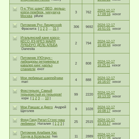
П-к "Рос шанс" ВЕО, вельш-
2024-12-17
корги-пемброк, чихуахуа
3
762
17:09:16
xexor
Москва
pifune
Питомник Рус Линдесхоф
2024-12-17
306
9692
Фраскита
[
1
2
3
…
31
]
16:51:01
xexor
Итальянский кане корсо-
КЕСО ДЭ КРЕЗ МАЙЯ
2024-12-17
2
794
ЛУКЬЕРО ДЕЛЬ АЛЬБА
16:49:44
xexor
Danesita
Питомник Х'Ютаун -
лабрадоры ретриверы и
2024-12-17
2
808
кавалер кинг чарльз
16:25:11
xexor
спаниели
енот
Мои любимые шарпейчики
2024-12-17
4
888
mari
16:16:07
xexor
Фокстерьер. Самый
2024-12-17
терьеристый из терьеров!
99
2220
16:13:33
xexor
кори
[
1
2
3
…
10
]
Мои Ракшас и Диего
Андрей
2024-12-17
9
1028
Щеголев
16:08:17
xexor
Форд Гард Ригал Стэнс-наш
2024-12-17
25
2515
любимец!
Наталия
[
1
2
3
]
15:33:17
xexor
Питомник Алабаев Хас
2024-12-17
Тохум в Козельске
has
11
2889
14:51:28
xexor